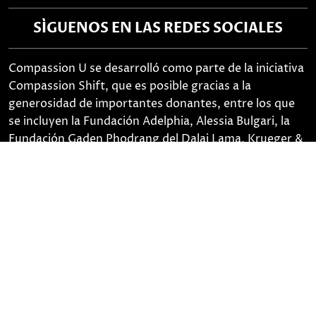
SÍGUENOS EN LAS REDES SOCIALES
Compassion U se desarrolló como parte de la iniciativa
Compassion Shift, que es posible gracias a la
generosidad de importantes donantes, entre los que
se incluyen la Fundación Adelphia, Alessia Bulgari, la
Fundación Gaden Phodrang del Dalai Lama, Krueger &
Lee, Pamela y Pierre Omidyar, la Fundación Yeshe
Khorlo y otros.
© Derechos de autor 2026 Universidad de Emory.
Todos los derechos reservados. Declaración EO/AA.
Política de privacidad
,
Términos y condiciones
Políticas
Políticas del curso